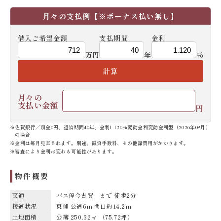
月々の支払例
【※ボーナス払い無し】
借入ご希望金額
支払期間
金利
万円
年
%
計算
月々の
支払い金額
円
※佐賀銀行／頭金0円、返済期間40年、金利1.120%変動金利変動金利型（2026年08月）
の場合
※金利は毎月見直されます。別途、融資手数料、その他諸費用がかかります。
※審査により金利は変わる可能性があります。
物件概要
交通
バス停今古賀 まで 徒歩2分
接道状況
東側 公道6m 間口約14.2m
土地面積
公簿 250.32㎡ （75.72坪）