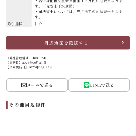
・合併浄化槽受益者負担金１２万円が必要となりま
す。（佐賀上下水道局）
・司法書士については、売主指定の司法書士としま
す。
取引態様
仲介
周辺地図を確認する
（弊社管理番号： 1000224）
【更新日】2026年06月27日
【次回更新日】2026年08月27日
メールで送る
LINEで送る
その他周辺物件