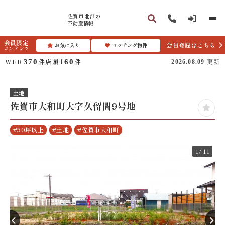
佐賀市 北部の
不動産情報
会員限定
会員登録はこちら
お気に入り
マッチング物件
コンテンツ
WEB
件
店頭
件
370
160
2026.08.09
更新
土地
佐賀市大和町大字久留間9号地
#50坪以上
#土地
#佐賀市大和町
1
/11