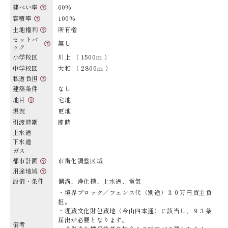
建ぺい率
60%
容積率
100%
土地権利
所有権
セットバ
無し
ック
小学校区
川上 （ 1500m ）
中学校区
大和 （ 2800m ）
私道負担
建築条件
なし
地目
宅地
現況
更地
引渡時期
即時
上水道
下水道
ガス
都市計画
市街化調整区域
用途地域
設備・条件
側溝、浄化槽、上水道、電気
・境界ブロック／フェンス代（別途）３０万円買主負
担。
・埋蔵文化財包蔵地（今山四本通）に該当し、９３条
届出が必要となります。
備考