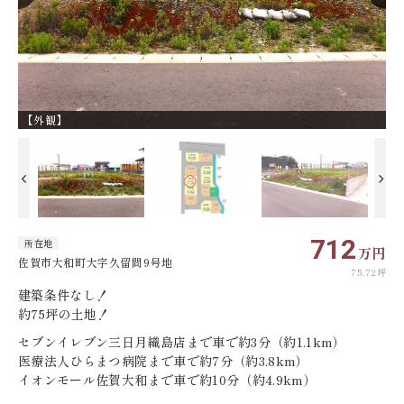
【外観】
【
712
所在地
万円
佐賀市大和町大字久留間9号地
75.72坪
建築条件なし！
約75坪の土地！
セブンイレブン三日月織島店まで車で約3分（約1.1km）
医療法人ひらまつ病院まで車で約7分（約3.8km）
イオンモール佐賀大和まで車で約10分（約4.9km）