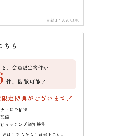
更新日：
2026.03.06
こちら
ると、会員限定物件が
6
件、
閲覧可能！
様限定特典がございます！
ミナーにご招待
で配信
保存マッチング通知機能
い方はこちらからご登録下さい。