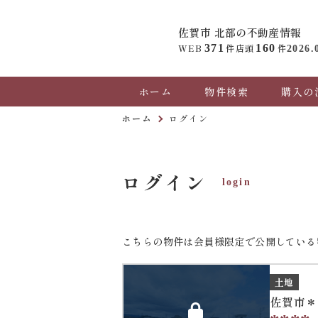
佐賀市 北部の
不動産情報
WEB
371
件
店頭
160
件
2026.
ホーム
物件検索
購入の
ホーム
ログイン
ログイン
login
こちらの物件は会員様限定で公開している
土地
佐賀市＊