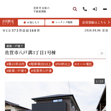
佐賀市 北部の
不動産情報
会員限定
会員登録はこちら
お気に入り
マッチング物件
コンテンツ
WEB
件
店頭
件
373
160
2026.08.06
更新
新築一戸建て
佐賀市八戸溝3丁目1号棟
#築10年以内
#駐車場2台以上
#50坪以上
#オール電化
#新築一戸建て
#佐賀市八戸溝
1
/20