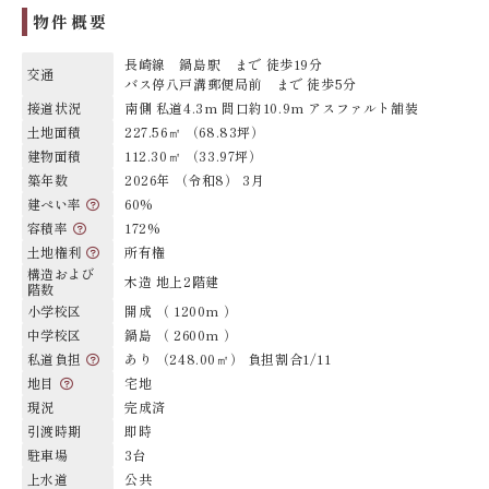
物件概要
長崎線 鍋島駅 まで 徒歩19分
交通
バス停八戸溝郵便局前 まで 徒歩5分
接道状況
南側 私道4.3m 間口約10.9m アスファルト舗装
土地面積
227.56㎡ （68.83坪）
建物面積
112.30㎡ （33.97坪）
築年数
2026年 （令和8） 3月
建ぺい率
60%
容積率
172%
土地権利
所有権
構造および
木造 地上2階建
階数
小学校区
開成 （ 1200m ）
中学校区
鍋島 （ 2600m ）
私道負担
あり （248.00㎡） 負担割合1/11
地目
宅地
現況
完成済
引渡時期
即時
駐車場
3台
上水道
公共