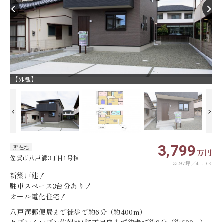
【外観】
【
3,799
所在地
万円
佐賀市八戸溝3丁目1号棟
33.97坪
4LDK
新築戸建！
駐車スペース3台分あり！
オール電化住宅！
八戸溝郵便局まで徒歩で約6分（約400m）