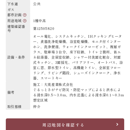
下水道
公共
ガス
都市計画
用途地域
1種中高
建築確認番
第12505820
号
オール電化、システムキッチン、IHクッキングヒータ
ー、食器洗浄乾燥機、浴室乾燥機、モニタ付インター
ホン、洗浄便座、ウォークインクローゼット、複層ガ
ラス、駐車場３台分、床下収納、トイレ２箇所、省エ
設備・条件
ネ給湯器、全居室収納、シャワー付洗面化粧台、対面
式キッチン、3面採光、バリアフリー、オートバス、浴
室に窓、節水型トイレ、高機能トイレ、全居室フロー
リング、リビング階段、シューズインクローク、浄水
器、スマートキー
施工：大英産業株式会社
ぐるっとさがナビ防災・防犯マップによると洪水によ
備考
る浸水深0.5～3.0m、内水氾濫による浸水深0.1～0.3m
想定区域
取引態様
仲介
周辺地図を確認する