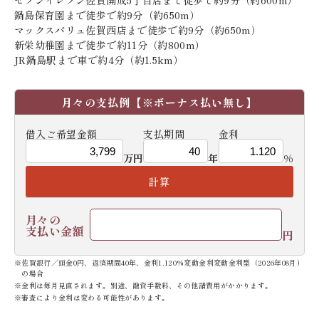
セブンイレブン佐賀開成5丁目店まで徒歩で約9分（約600m）
鍋島保育園まで徒歩で約9分（約650m）
マックスバリュ佐賀西店まで徒歩で約9分（約650m）
新栄幼稚園まで徒歩で約11分（約800m）
JR鍋島駅まで車で約4分（約1.5km）
月々の支払例
【※ボーナス払い無し】
借入ご希望金額
支払期間
金利
万円
年
%
計算
月々の
支払い金額
円
※佐賀銀行／頭金0円、返済期間40年、金利1.120%変動金利変動金利型（2026年08月）
の場合
※金利は毎月見直されます。別途、融資手数料、その他諸費用がかかります。
※審査により金利は変わる可能性があります。