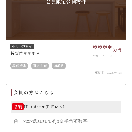
会員限定公開物件
****
中古一戸建て
万円
佐賀市＊＊＊＊
**坪
*LDK
写真充実
間取り有
南道路
更新日：
50坪以上
2026.04.18
会員の方はこちら
ID（メールアドレス）
必須