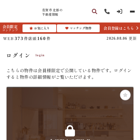
佐賀市 北部の
不動産情報
会員限定
会員登録はこちら
お気に入り
マッチング物件
コンテンツ
WEB
件
店頭
件
373
160
2026.08.06
更新
ログイン
login
こちらの物件は会員様限定で公開している物件です。ログイン
すると物件の詳細情報がご覧いただけます。