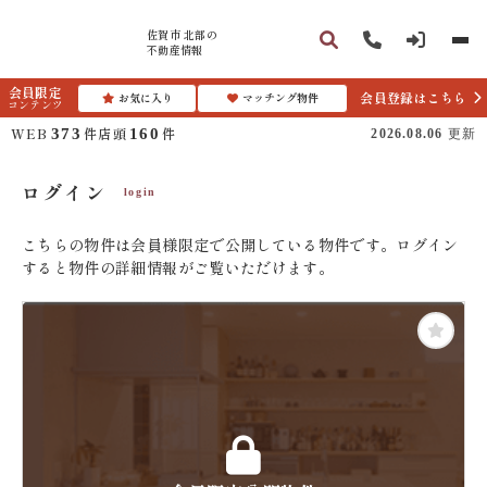
佐賀市 北部の
不動産情報
会員限定
会員登録はこちら
お気に入り
マッチング物件
コンテンツ
WEB
件
店頭
件
373
160
2026.08.06
更新
ログイン
login
こちらの物件は会員様限定で公開している物件です。ログイン
すると物件の詳細情報がご覧いただけます。