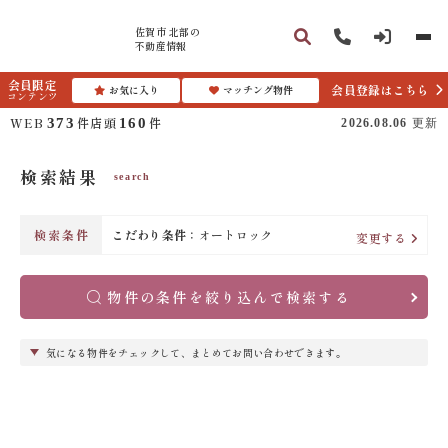
佐賀市 北部の
不動産情報
会員限定
会員登録はこちら
お気に入り
マッチング物件
コンテンツ
WEB
件
店頭
件
373
160
2026.08.06
更新
検索結果
search
検索条件
こだわり条件：
オートロック
変更する
物件の条件を絞り込んで検索する
気になる物件をチェックして、まとめてお問い合わせできます。