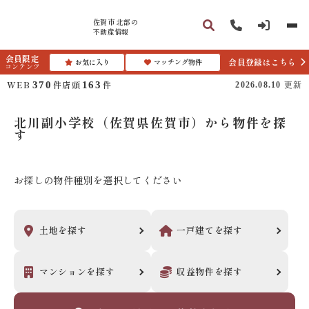
佐賀市 北部の
不動産情報
会員限定
会員登録はこちら
お気に入り
マッチング物件
コンテンツ
WEB
件
店頭
件
370
163
2026.08.10
更新
北川副小学校（佐賀県佐賀市）から物件を探
す
お探しの物件種別を選択してください
土地
を
探す
一戸建て
を
探す
マンション
を
探す
収益物件
を
探す