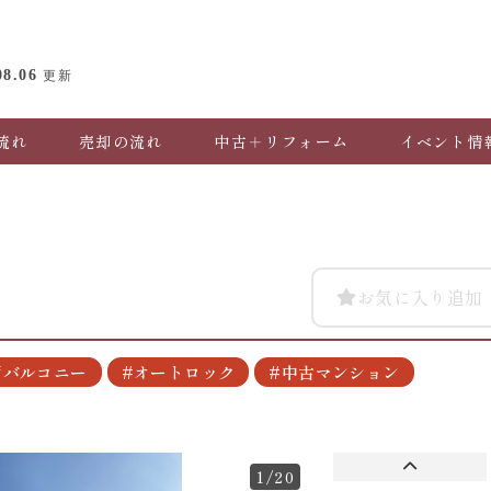
08.06
更新
流れ
売却の流れ
中古＋リフォーム
イベント情
お気に入り追加
面バルコニー
#オートロック
#中古マンション
1
/20