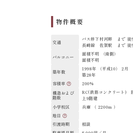
物件概要
バス停下村河畔 まで 徒
交通
長崎線 佐賀駅 まで 徒
面積不明 （南側）
バルコニー
面積不明
1998年 （平成10） 2月
築年数
築28年
200%
容積率
RC(鉄筋コンクリート) 
構造および
階数
上9階建
兵庫 （ 2200m ）
小学校区
地目
相談
引渡時期
8,000円／月
駐車場月額