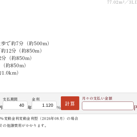
77.02m²
3L
歩で約7分（約500m）
12分（約850m）
分（約850m）
（約850m）
.0km）
月々の
支払い金額
支払期間
金利
計算
円
年
%
0%変動金利変動金利型（2026年08月）の場合
その他諸費用がかかります。