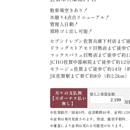
駐車場空きあり！
水廻り4点古リニューアル！
管理人日勤！
常時ゴミ出し可能！
セブンイレブン佐賀兵庫下村店まで徒
ドラッグストアモリ巨勢店まで徒歩で約
マックスバリュ巨勢店まで徒歩で約12
JCHO佐賀中部病院まで徒歩で約12分
モラージュ佐賀まで徒歩で約14分（約1
JR佐賀駅まで車で約8分（約2.2km）
月々の支払例
借入ご希望金額
【※ボーナス払い
万
無し】
※佐賀銀行／頭金0円、返済期間40年、金利1.12
※金利は毎月見直されます。別途、融資手数料、
※審査により金利は変わる可能性があります。