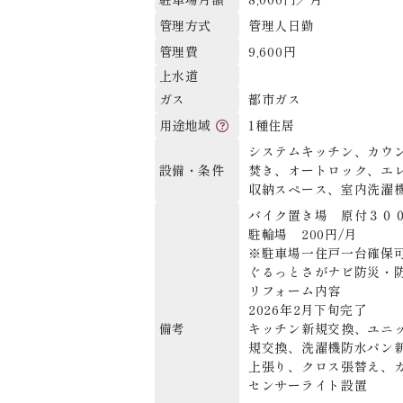
管理人日勤
管理方式
9,600円
管理費
上水道
都市ガス
ガス
1種住居
用途地域
システムキッチン、カウ
焚き、オートロック、エ
設備・条件
収納スペース、室内洗濯
バイク置き場 原付３０
駐輪場 200円/月
※駐車場一住戸一台確保可
ぐるっとさがナビ防災・防
リフォーム内容
2026年2月下旬完了
キッチン新規交換、ユニ
備考
規交換、洗濯機防水パン
上張り、クロス張替え、
センサーライト設置