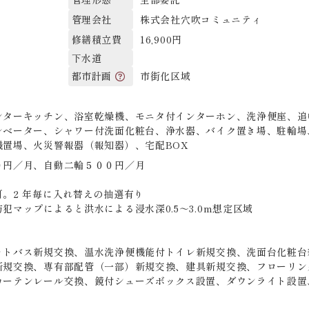
株式会社穴吹コミュニティ
管理会社
16,900円
修繕積立費
下水道
市街化区域
都市計画
ンターキッチン、浴室乾燥機、モニタ付インターホン、洗浄便座、追
レベーター、シャワー付洗面化粧台、浄水器、バイク置き場、駐輪場
機置場、火災警報器（報知器）、宅配BOX
０円／月、自動二輪５００円／月
。2 年毎に入れ替えの抽選有り
犯マップによると洪水による浸水深0.5～3.0m想定区域
ットバス新規交換、温水洗浄便機能付トイレ新規交換、洗面台化粧台
新規交換、専有部配管（一部）新規交換、建具新規交換、フローリン
カーテンレール交換、鏡付シューズボックス設置、ダウンライト設置