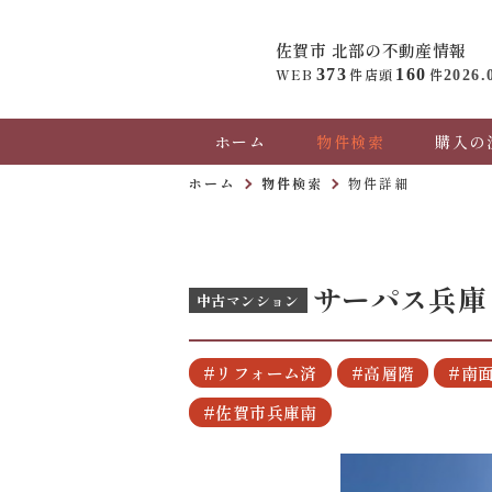
佐賀市 北部の
不動産情報
WEB
373
件
店頭
160
件
2026.
ホーム
物件検索
購入の
ホーム
物件検索
物件詳細
サーパス兵庫
中古マンション
#リフォーム済
#高層階
#南
#佐賀市兵庫南