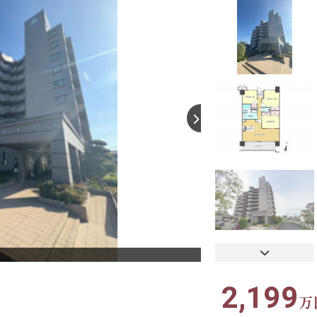
【間取り】
2,199
万