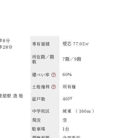
歩8分
壁芯 77.02㎡
専有面積
歩28分
所在階／階
7階／9階
数
60%
建ぺい率
所有権
土地権利
陸屋根 造 地
40戸
総戸数
城東 （ 160m ）
中学校区
空
現況
1台
駐車場
全部委託
管理形態