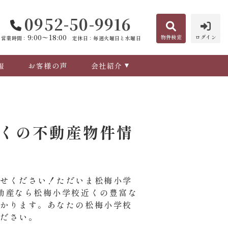
0952-50-9916
9:00〜18:00
物件検索
ログイン
営業時間：
定休日：毎週火曜日と水曜日
報
お客様の声
会社紹介
くの不動産物件情
任せください！ただいま松梅小学
動産なら松梅小学校近くの豊富な
つかります。あなたの松梅小学校
ください。