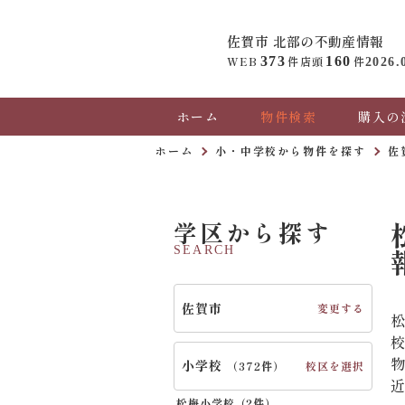
佐賀市 北部の
不動産情報
WEB
373
件
店頭
160
件
2026.
ホーム
物件検索
購入の
ホーム
小・中学校から物件を探す
佐
学区から探す
SEARCH
佐賀市
変更する
小学校
校区を選択
（
372件
）
松梅小学校（
2件
）