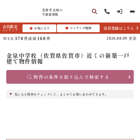
佐賀市 北部の
不動産情報
会員限定
会員登録はこちら
お気に入り
マッチング物件
コンテンツ
WEB
件
店頭
件
370
160
2026.08.09
更新
金泉中学校（佐賀県佐賀市）近くの新築一戸
建て物件情報
物件の条件を絞り込んで検索する
気になる物件をチェックして、まとめてお問い合わせできます。