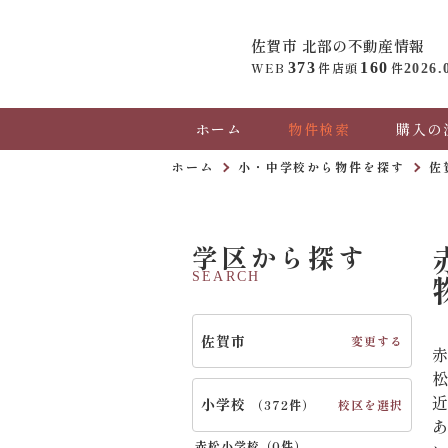
佐賀市 北部の
不動産情報
WEB
373
件
店頭
160
件
2026.
ホーム
物件検索
購入の
ホーム
小・中学校から物件を探す
佐
学区から探す
SEARCH
佐賀市
変更する
小学校
校区を選択
（
372件
）
赤松小学校（
0件
）