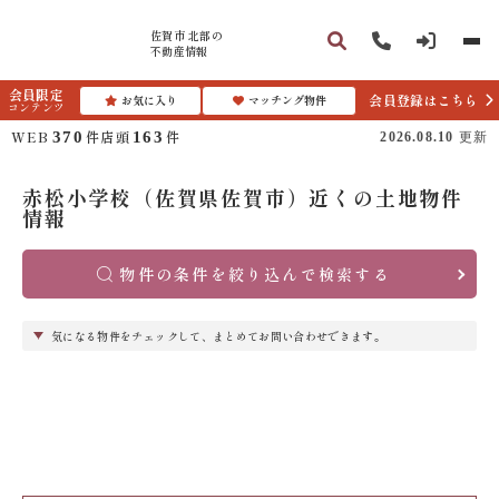
佐賀市 北部の
不動産情報
会員限定
会員登録はこちら
お気に入り
マッチング物件
コンテンツ
WEB
件
店頭
件
370
163
2026.08.10
更新
赤松小学校（佐賀県佐賀市）近くの土地物件
情報
物件の条件を絞り込んで検索する
気になる物件をチェックして、まとめてお問い合わせできます。