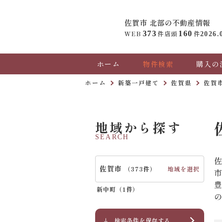
佐賀市 北部の
不動産情報
WEB
373
件
店頭
160
件
2026.
ホーム
物件検索
購入の
ホーム
新築一戸建て
佐賀県
佐賀
地域から探す
SEARCH
佐賀市
地域を選択
（
373件
）
新中町（
1件
）
検索条件を保存する