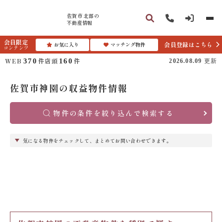
佐賀市 北部の
不動産情報
会員限定
会員登録はこちら
お気に入り
マッチング物件
コンテンツ
WEB
件
店頭
件
370
160
2026.08.09
更新
佐賀市神園の収益物件情報
物件の条件を絞り込んで検索する
気になる物件をチェックして、まとめてお問い合わせできます。